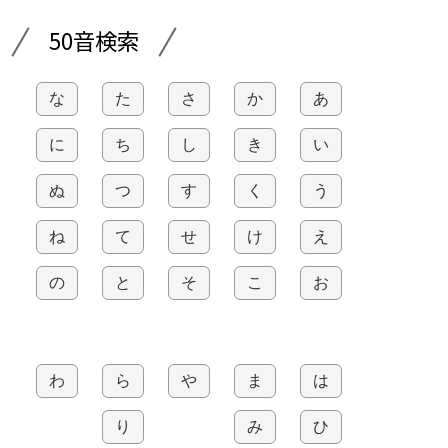
50音検索
な
た
さ
か
あ
に
ち
し
き
い
ぬ
つ
す
く
う
ね
て
せ
け
え
の
と
そ
こ
お
わ
ら
や
ま
は
り
み
ひ