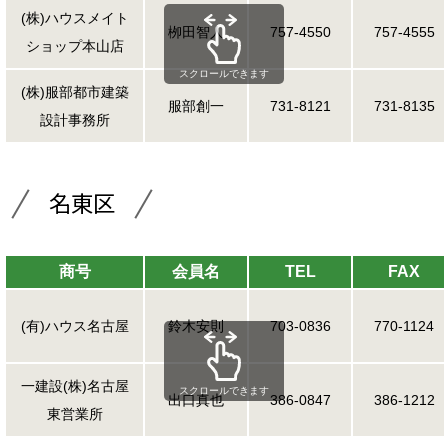
(株)ハウスメイト
栁田智人
757-4550
757-4555
ショップ本山店
スクロールできます
(株)服部都市建築
服部創一
731-8121
731-8135
設計事務所
名東区
商号
会員名
TEL
FAX
(有)ハウス名古屋
鈴木安則
703-0836
770-1124
一建設(株)名古屋
スクロールできます
出口真也
386-0847
386-1212
東営業所