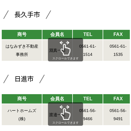
長久手市
商号
会員名
TEL
FAX
はなみずき不動産
0561-61-
0561-61-
淵真一郎
事務所
1514
1535
スクロールできます
日進市
商号
会員名
TEL
FAX
ハートホームズ
0561-56-
0561-56-
渡邉一矢
(株)
9466
9491
スクロールできます