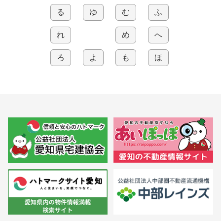
る
ゆ
む
ふ
れ
め
へ
ろ
よ
も
ほ